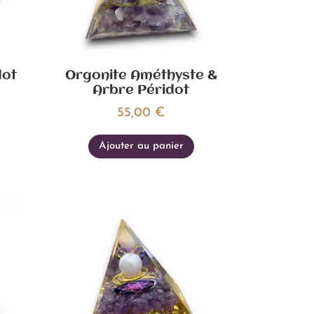
dot
Orgonite Améthyste &
Arbre Péridot
55,00
€
Ajouter au panier