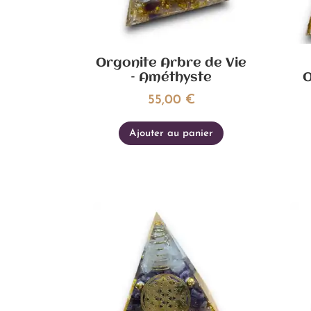
Orgonite Arbre de Vie
– Améthyste
O
55,00
€
Ajouter au panier