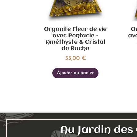
Orgonite Fleur de vie
Or
avec Pentacle –
av
Améthyste & Cristal
de Roche
55,00
€
Ajouter au panier
Au Jardin de