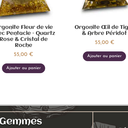
gonite Fleur de vie
Orgonite Œil de Ti
ec Pentacle – Quartz
& Arbre Péridot
Rose & Cristal de
55,00
€
Roche
55,00
€
Ajouter au panier
Ajouter au panier
s Gemmes