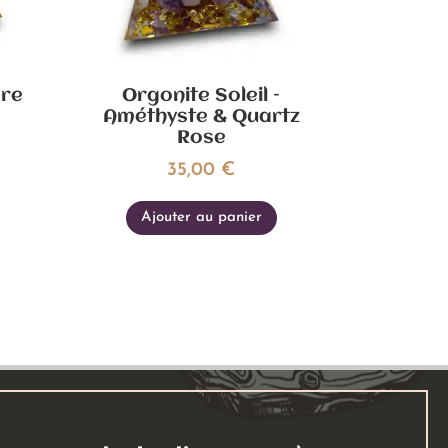
gre
Orgonite Soleil –
Améthyste & Quartz
Rose
35,00
€
Ajouter au panier