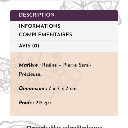
Œil
de
DESCRIPTION
Sainte
INFORMATIONS
Lucie
COMPLÉMENTAIRES
AVIS (0)
Matière :
Résine + Pierre Semi-
Précieuse.
Dimension :
7 x 7 x 7 cm.
Poids :
215 grs.