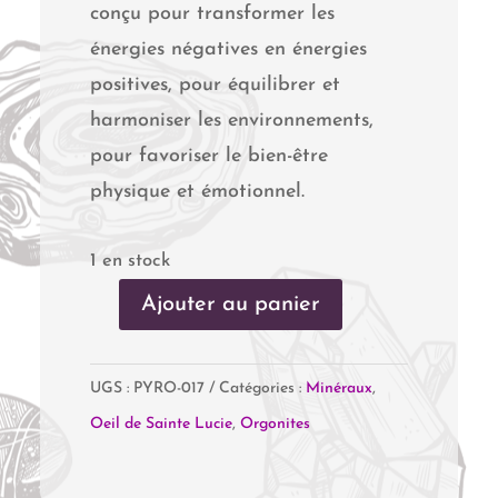
conçu pour transformer les
énergies négatives en énergies
positives, pour équilibrer et
harmoniser les environnements,
pour favoriser le bien-être
physique et émotionnel.
1 en stock
Ajouter au panier
quantité
de
UGS :
PYRO-017
Catégories :
Minéraux
,
Orgonite
Oeil de Sainte Lucie
,
Orgonites
Citrine
&