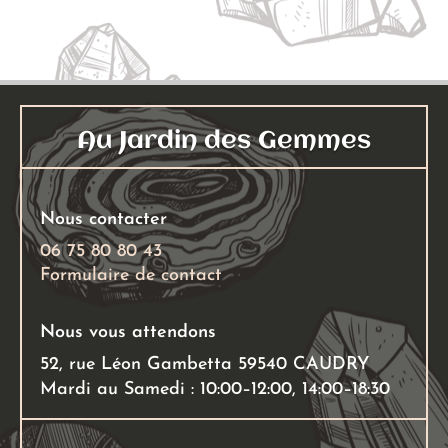
variations.
14,00 €
Les
options
peuvent
être
choisies
Au Jardin des Gemmes
sur
la
page
Nous contacter
du
06 75 80 80 43
produit
Formulaire de contact
Nous vous attendons
52, rue Léon Gambetta 59540 CAUDRY
Mardi au Samedi : 10:00–12:00, 14:00–18:30