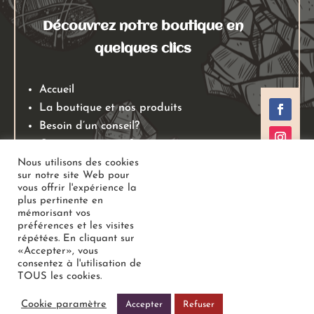
Découvrez notre boutique en
quelques clics
Accueil
La boutique et nos produits
Besoin d’un conseil?
Qui sommes nous?
Mentions légales
Nous utilisons des cookies
sur notre site Web pour
Conditions générales de ventes
vous offrir l'expérience la
Politiques de retours
plus pertinente en
mémorisant vos
Politique de confidentialité
préférences et les visites
répétées. En cliquant sur
«Accepter», vous
Copyright
Au Jardin des Gemmes
– Boutique de lithothérapie
consentez à l'utilisation de
TOUS les cookies.
– Bien-être –
Tous droits réservés
Cookie paramètre
Accepter
Refuser