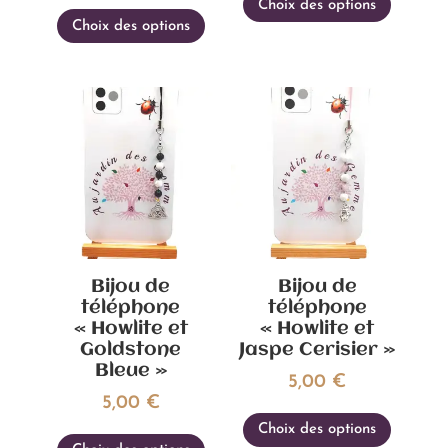
Ce
Choix des options
produi
Choix des options
produit
a
a
plusieu
plusieurs
variati
variations.
Les
Les
option
options
peuven
peuvent
être
être
choisie
choisies
sur
sur
la
Bijou de
Bijou de
la
page
téléphone
téléphone
page
du
« Howlite et
« Howlite et
du
produi
Goldstone
Jaspe Cerisier »
produit
Bleue »
5,00
€
5,00
€
Ce
Ce
Choix des options
produi