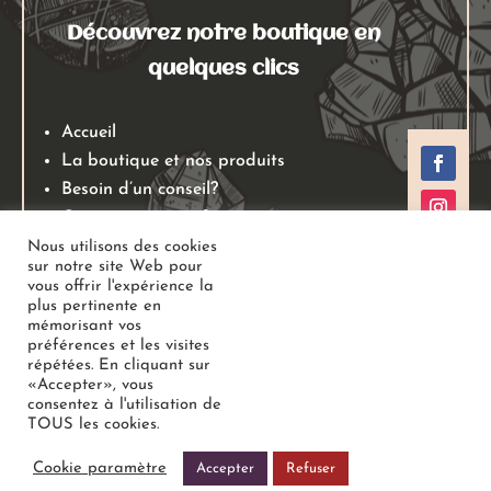
Découvrez notre boutique en
quelques clics
Accueil
La boutique et nos produits
Besoin d’un conseil?
Qui sommes nous?
Mentions légales
Nous utilisons des cookies
sur notre site Web pour
Conditions générales de ventes
vous offrir l'expérience la
Politiques de retours
plus pertinente en
mémorisant vos
Politique de confidentialité
préférences et les visites
répétées. En cliquant sur
«Accepter», vous
Copyright
Au Jardin des Gemmes
– Boutique de lithothérapie
consentez à l'utilisation de
TOUS les cookies.
– Bien-être –
Tous droits réservés
Cookie paramètre
Accepter
Refuser