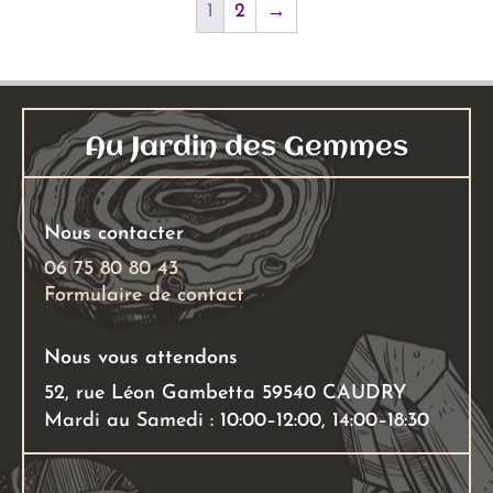
1
2
→
Les
Les
options
option
peuvent
peuven
être
être
choisies
choisie
Au Jardin des Gemmes
sur
sur
la
la
page
page
Nous contacter
du
du
06 75 80 80 43
produit
produi
Formulaire de contact
Nous vous attendons
52, rue Léon Gambetta 59540 CAUDRY
Mardi au Samedi : 10:00–12:00, 14:00–18:30