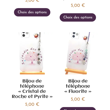
5,00
€
produi
5,00
€
Ce
Ce
Choix des options
produit
Choix des options
produi
a
a
plusieurs
plusieu
variations.
variati
Les
Les
options
option
peuvent
peuven
être
être
choisies
choisie
sur
sur
la
Bijou de
Bijou de
la
page
téléphone
téléphone
page
du
« Cristal de
« Fluorite »
du
produit
Roche et Pyrite »
5,00
€
produi
5,00
€
Ce