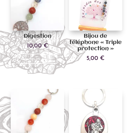
Digestion
Bijou de
téléphone « Triple
10,00
€
protection »
5,00
€
Ajouter au panier
Ce
Choix des options
produit
a
plusieu
variati
Les
options
peuven
être