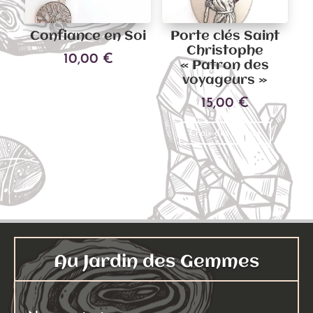
choisies
sur
Confiance en Soi
Porte clés Saint
la
Christophe
10,00
€
page
« Patron des
du
voyageurs »
Ajouter au panier
produit
15,00
€
Ce
Choix des options
produit
a
plusieu
variati
Les
options
peuven
Au Jardin des Gemmes
être
choisies
sur