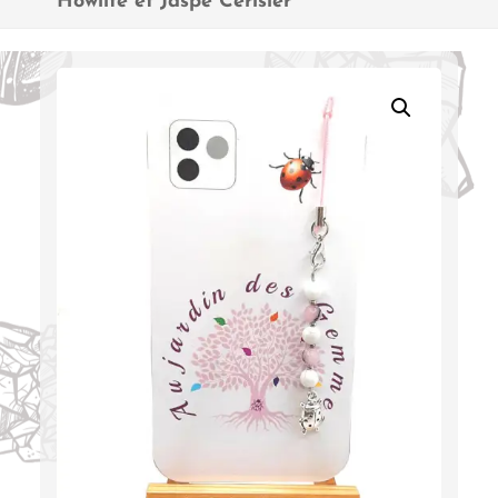
“Howlite et Jaspe Cerisier”