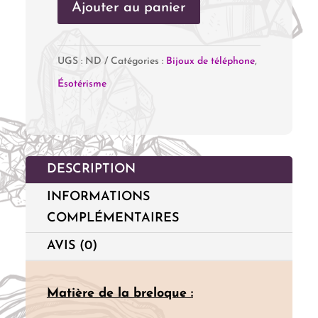
Ajouter au panier
Bijou
de
téléphone
UGS :
ND
Catégories :
Bijoux de téléphone
,
"Howlite
Ésotérisme
et
Jaspe
Cerisier"
DESCRIPTION
INFORMATIONS
COMPLÉMENTAIRES
AVIS (0)
Matière
de la breloque :