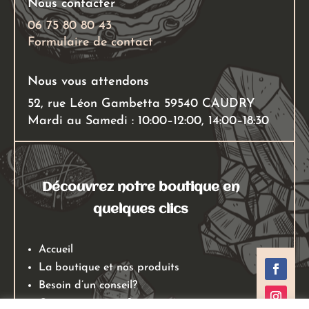
Nous contacter
la
page
06 75 80 80 43
Formulaire de contact
du
produit
Nous vous attendons
52, rue Léon Gambetta 59540 CAUDRY
Mardi au Samedi : 10:00–12:00, 14:00–18:30
Découvrez notre boutique en
quelques clics
Accueil
La boutique et nos produits
Besoin d’un conseil?
Qui sommes nous?