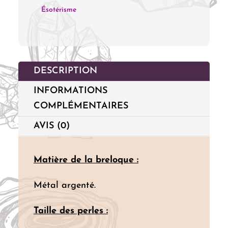
"Turquoise
Ésotérisme
et
Onyx"
DESCRIPTION
INFORMATIONS
COMPLÉMENTAIRES
AVIS (0)
Matière
de la breloque :
Métal argenté.
Taille des perles
: