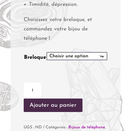
Timidité, dépression.
Choisissez votre breloque, et
commandez votre bijou de
téléphone !
Breloque
quantité
de
Ajouter au panier
Bijou
de
téléphone
UGS :
ND
Catégories :
Bijoux de téléphone
,