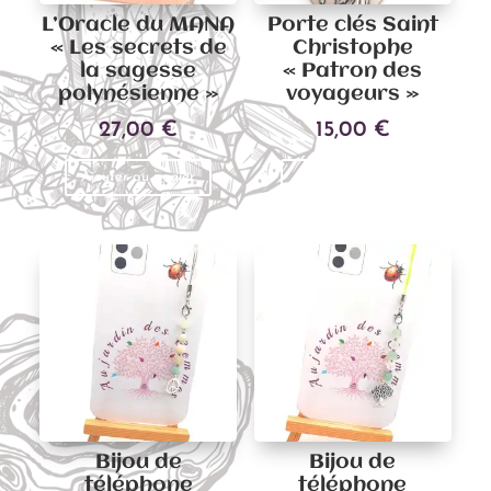
L’Oracle du MANA
Porte clés Saint
« Les secrets de
Christophe
la sagesse
« Patron des
polynésienne »
voyageurs »
27,00
€
15,00
€
Ce
Ajouter au panier
Choix des options
produit
a
plusieu
variati
Les
options
peuven
être
choisies
sur
Bijou de
Bijou de
la
téléphone
téléphone