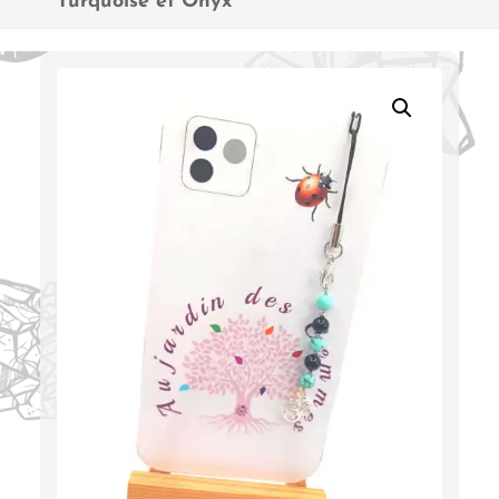
“Turquoise et Onyx”