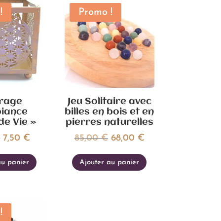
!
Promo !
irage
Jeu Solitaire avec
iance
billes en bois et en
de Vie »
pierres naturelles
Le
Le
Le
Le
€
7,50
€
85,00
€
68,00
€
prix
prix
prix
prix
au panier
Ajouter au panier
initial
actuel
initial
actuel
était :
est :
était :
est :
15,00 €.
7,50 €.
85,00 €.
68,00 €.
!