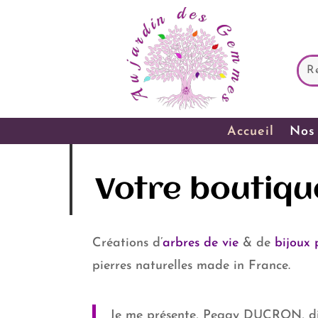
Accueil
Nos 
Votre boutiqu
Créations d’
arbres de vie
& de
bijoux 
pierres naturelles made in France.
Je me présente, Peggy DUCRON, di