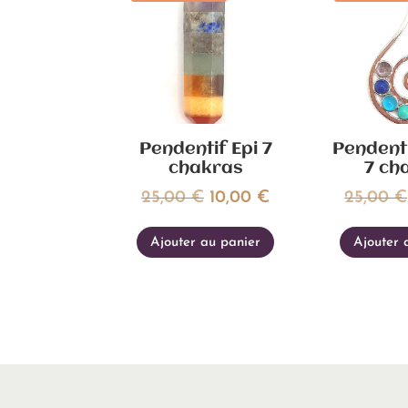
Pendentif Epi 7
Pendent
chakras
7 ch
Le
Le
25,00
€
10,00
€
25,00
€
prix
prix
Ajouter au panier
Ajouter 
initial
actuel
était :
est :
25,00 €.
10,00 €.