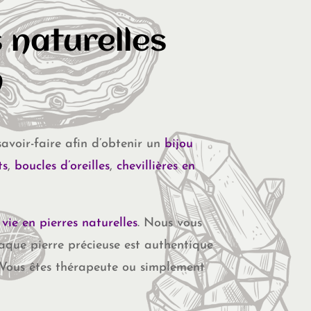
choisies
sur
 naturelles
la
page
n
du
produit
savoir-faire afin d’obtenir un
bijou
ts
,
boucles d’oreilles
,
chevillières en
vie en pierres naturelles
. Nous vous
aque pierre précieuse est authentique
 Vous êtes thérapeute ou simplement