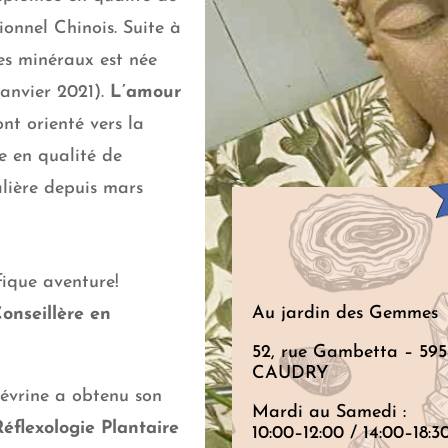
ionnel Chinois. Suite à
es minéraux est née
janvier 2021).
L’amour
nt orienté vers la
e en qualité de
lière depuis mars
fique aventure!
Au jardin des Gemmes
onseillère en
2023!
52, rue Gambetta – 59
CAUDRY
évrine a obtenu son
Mardi au Samedi :
Réflexologie Plantaire
10:00–12:00 / 14:00–18:3