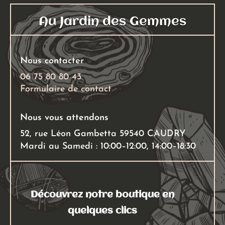
peuvent
peuven
être
Au Jardin des Gemmes
être
choisies
choisies
sur
sur
la
Nous contacter
la
page
page
06 75 80 80 43
du
Formulaire de contact
du
produit
produit
Nous vous attendons
52, rue Léon Gambetta 59540 CAUDRY
Mardi au Samedi : 10:00–12:00, 14:00–18:30
Découvrez notre boutique en
quelques clics