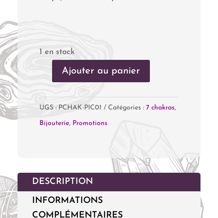
1 en stock
Ajouter au panier
quantité
de
UGS :
PCHAK-PIC01
Catégories :
7 chakras
,
Pendentif
Bijouterie
,
Promotions
Epi
7
chakras
DESCRIPTION
INFORMATIONS
COMPLÉMENTAIRES