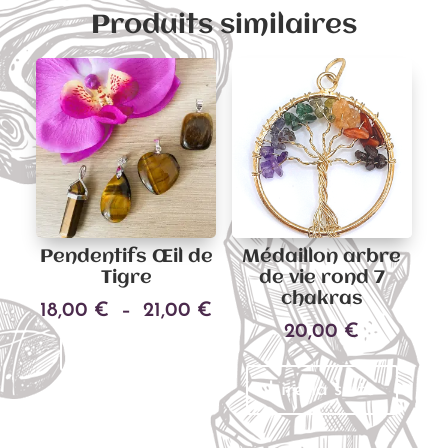
Produits similaires
Pendentifs Œil de
Médaillon arbre
Tigre
de vie rond 7
chakras
Plage
18,00
€
–
21,00
€
20,00
€
Ce
de
Choix des options
produit
prix :
a
18,00 €
Lire la suite
plusieurs
à
variations.
21,00 €