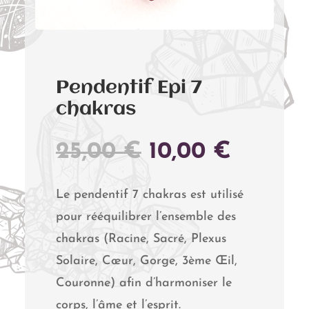
Pendentif Epi 7
chakras
LE
LE
25,00
€
10,00
€
PRIX
PRIX
INITIAL
ACTU
Le pendentif 7 chakras est utilisé
ÉTAIT :
EST :
pour rééquilibrer l’ensemble des
25,00 €.
10,00 €
chakras (Racine, Sacré, Plexus
Solaire, Cœur, Gorge, 3ème Œil,
Couronne) afin d’harmoniser le
corps, l’âme et l’esprit.