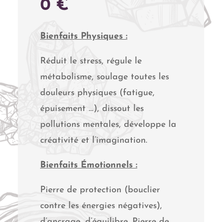
PLAGE
0
€
DE
PRIX :
Bienfaits Physiques :
21,00 €
Réduit le stress, régule le
À
métabolisme, soulage toutes les
25,00 €
douleurs physiques (fatigue,
épuisement …), dissout les
pollutions mentales, développe la
créativité et l’imagination.
Bienfaits Émotionnels :
Pierre de protection (bouclier
contre les énergies négatives),
d’ancrage, d’équilibre. Pierre de