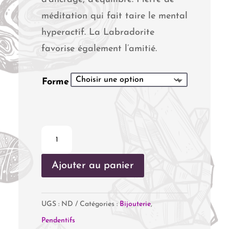
méditation qui fait taire le mental
hyperactif. La Labradorite
favorise également l’amitié.
Forme
quantité
de
Ajouter au panier
Pendentifs
Labradorite
UGS :
ND
Catégories :
Bijouterie
,
Pendentifs