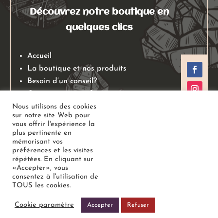
Découvrez notre boutique en
quelques clics
Accueil
La boutique et nos produits
Besoin d’un conseil?
Qui sommes nous?
Mentions légales
Nous utilisons des cookies
sur notre site Web pour
Conditions générales de ventes
vous offrir l'expérience la
Politiques de retours
plus pertinente en
mémorisant vos
Politique de confidentialité
préférences et les visites
répétées. En cliquant sur
«Accepter», vous
Copyright
Au Jardin des Gemmes
– Boutique de lithothérapie
consentez à l'utilisation de
TOUS les cookies.
– Bien-être –
Tous droits réservés
Cookie paramètre
Accepter
Refuser