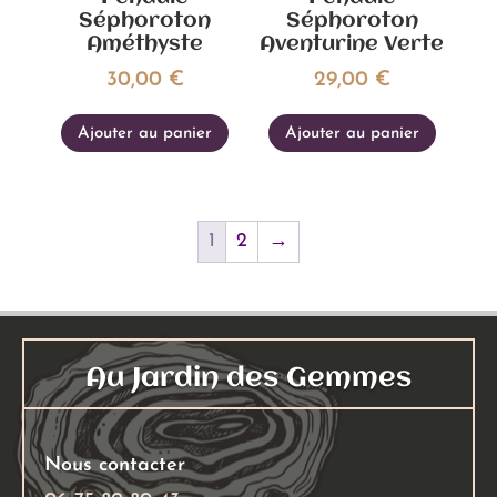
Séphoroton
Séphoroton
Améthyste
Aventurine Verte
30,00
€
29,00
€
Ajouter au panier
Ajouter au panier
1
2
→
Au Jardin des Gemmes
Nous contacter