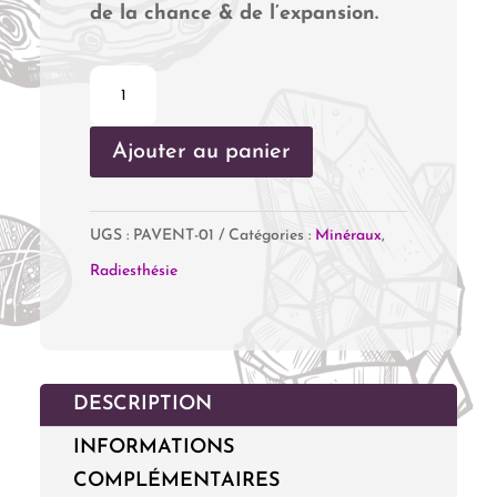
de la chance & de l’expansion.
quantité
de
Ajouter au panier
Pendule
Séphoroton
Aventurine
UGS :
PAVENT-01
Catégories :
Minéraux
,
Verte
Radiesthésie
DESCRIPTION
INFORMATIONS
COMPLÉMENTAIRES