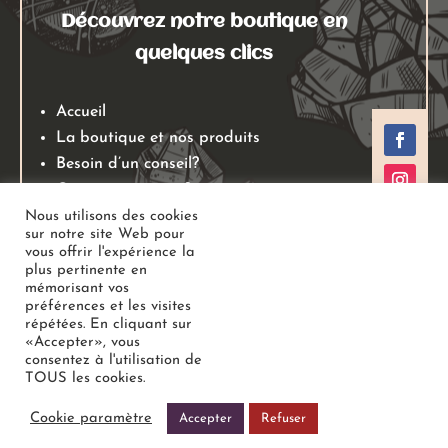
Découvrez notre boutique en
quelques clics
Accueil
La boutique et nos produits
Besoin d’un conseil?
Qui sommes nous?
Mentions légales
Nous utilisons des cookies
sur notre site Web pour
Conditions générales de ventes
vous offrir l'expérience la
Politiques de retours
plus pertinente en
mémorisant vos
Politique de confidentialité
préférences et les visites
répétées. En cliquant sur
«Accepter», vous
Copyright
Au Jardin des Gemmes
– Boutique de lithothérapie
consentez à l'utilisation de
TOUS les cookies.
– Bien-être –
Tous droits réservés
Cookie paramètre
Accepter
Refuser
Réalisé avec
Pixel Online Création