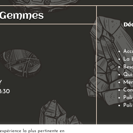
s Gemmes
Déc
Acc
La 
Beso
Qui
Men
Y
Con
8:30
Poli
Poli
'expérience la plus pertinente en