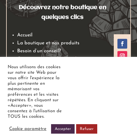
Découvrez notre boutique en
quelques clics
Accueil
La boutique et nos produits
Besoin d’un conseil?
Qui sommes nous?
Mentions légales
Nous utilisons des cookies
sur notre site Web pour
Conditions générales de ventes
vous offrir l'expérience la
Politiques de retours
plus pertinente en
mémorisant vos
Politique de confidentialité
préférences et les visites
répétées. En cliquant sur
«Accepter», vous
Copyright
Au Jardin des Gemmes
– Boutique de lithothérapie
consentez à l'utilisation de
TOUS les cookies.
– Bien-être –
Tous droits réservés
Cookie paramètre
Accepter
Refuser