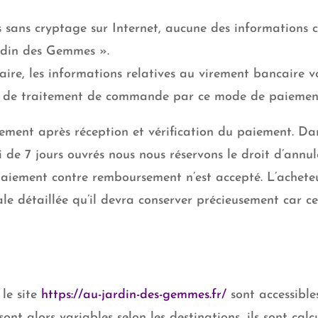
s sans cryptage sur Internet, aucune des informations 
ardin des Gemmes ».
ire, les informations relatives au virement bancaire vo
s de traitement de commande par ce mode de paiement 
uement après réception et vérification du paiement. Da
i de 7 jours ouvrés nous nous réservons le droit d’ann
n paiement contre remboursement n’est accepté. L’achet
 détaillée qu’il devra conserver précieusement car ce
 le site
https://au-jardin-des-gemmes.fr/
sont accessible
ont alors variables selon les destinations, ils sont cal