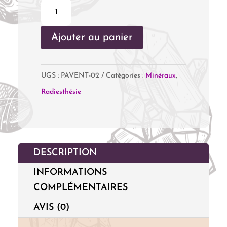
quantité
de
Ajouter au panier
Pendule
Conique
Aventurine
UGS :
PAVENT-02
Catégories :
Minéraux
,
Verte
Radiesthésie
DESCRIPTION
INFORMATIONS
COMPLÉMENTAIRES
AVIS (0)