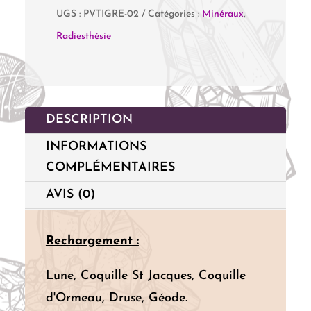
verre
UGS :
PVTIGRE-02
Catégories :
Minéraux
,
avec
Radiesthésie
Chips
Œil
de
Tigre
DESCRIPTION
INFORMATIONS
COMPLÉMENTAIRES
AVIS (0)
Rechargement :
Lune, Coquille St Jacques, Coquille
d'Ormeau, Druse, Géode.