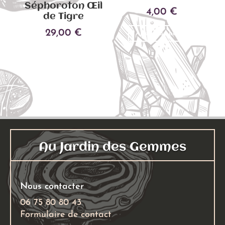
Séphoroton Œil
produit
4,00
€
de Tigre
29,00
€
Ajouter au panier
Ajouter au panier
Au Jardin des Gemmes
Nous contacter
06 75 80 80 43
Formulaire de contact