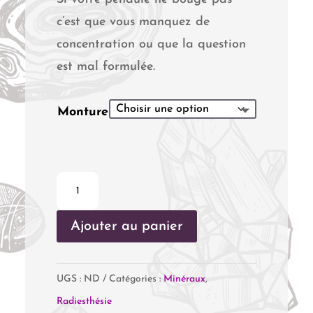
c’est que vous manquez de
concentration ou que la question
est mal formulée.
Monture
quantité
de
Ajouter au panier
Pendule
Bois
de
UGS :
ND
Catégories :
Minéraux
,
Santal
Radiesthésie