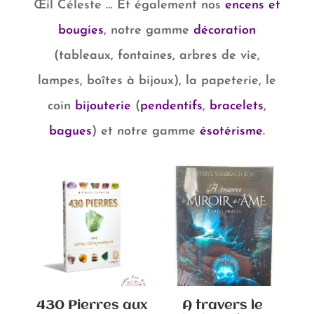
Œil Céleste … Et également nos
encens et
bougies
, notre gamme
décoration
(tableaux, fontaines, arbres de vie,
lampes, boîtes à bijoux), la papeterie, le
coin
bijouterie
(
pendentifs
,
bracelets
,
bagues
) et notre gamme
ésotérisme
.
430 Pierres aux
A travers le