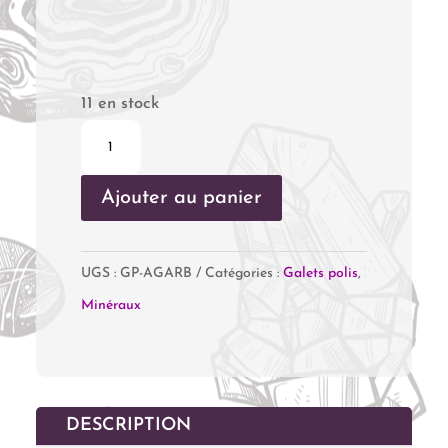
11 en stock
quantité
de
Ajouter au panier
Agate
Arbre
UGS :
GP-AGARB
Catégories :
Galets polis
,
Minéraux
DESCRIPTION