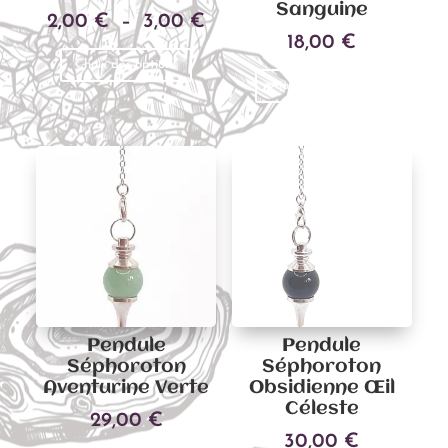
Sanguine
Plage
2,00
€
–
3,00
€
18,00
€
Ce
de
Choix des options
produit
prix :
Ajouter au panier
a
2,00 €
plusieurs
à
variations.
3,00 €
Les
options
peuvent
être
choisies
sur
la
Pendule
Pendule
page
Séphoroton
Séphoroton
du
Aventurine Verte
Obsidienne Œil
Céleste
produit
29,00
€
30,00
€