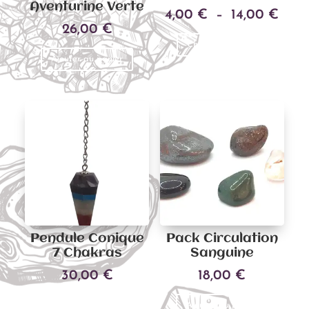
Aventurine Verte
Plag
4,00
€
–
14,00
€
26,00
€
Ce
de
Choix des options
produit
prix 
Ajouter au panier
a
4,00
plusieu
à
variati
14,0
Les
options
peuven
être
choisies
sur
la
Pendule Conique
Pack Circulation
page
7 Chakras
Sanguine
du
30,00
€
18,00
€
produit
Ajouter au panier
Ajouter au panier