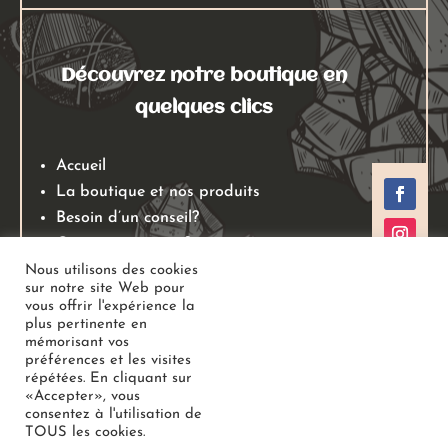
Découvrez notre boutique en
quelques clics
Accueil
La boutique et nos produits
Besoin d’un conseil?
Qui sommes nous?
Mentions légales
Nous utilisons des cookies
sur notre site Web pour
Conditions générales de ventes
vous offrir l'expérience la
Politiques de retours
plus pertinente en
mémorisant vos
Politique de confidentialité
préférences et les visites
répétées. En cliquant sur
«Accepter», vous
Copyright
Au Jardin des Gemmes
– Boutique de lithothérapie
consentez à l'utilisation de
TOUS les cookies.
– Bien-être –
Tous droits réservés