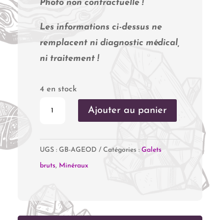
Photo non contractuelle !
Les informations ci-dessus ne
remplacent ni diagnostic médical,
ni traitement !
4 en stock
quantité
Ajouter au panier
de
Agate
UGS :
GB-AGEOD
Catégories :
Galets
Géodinhos
bruts
,
Minéraux