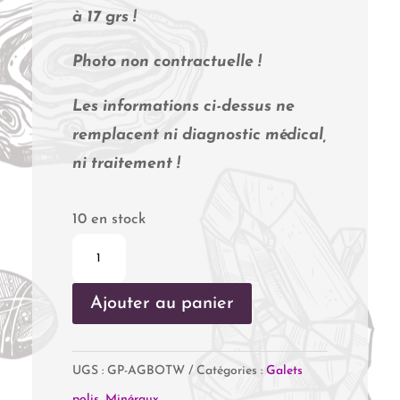
à 17 grs !
Photo non contractuelle !
Les informations ci-dessus ne
remplacent ni diagnostic médical,
ni traitement !
10 en stock
quantité
de
Ajouter au panier
Agate
Botswana
UGS :
GP-AGBOTW
Catégories :
Galets
polis
,
Minéraux