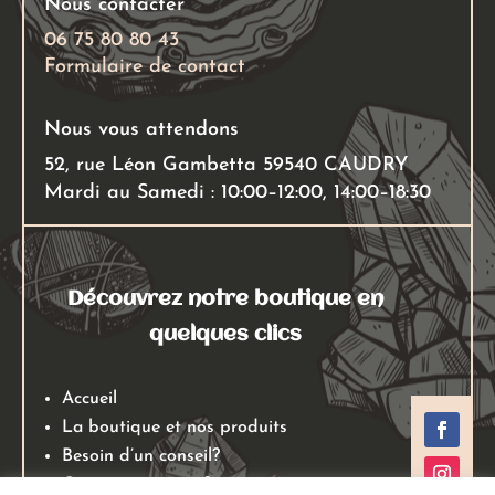
Nous contacter
page
06 75 80 80 43
du
Formulaire de contact
produit
Nous vous attendons
52, rue Léon Gambetta 59540 CAUDRY
Mardi au Samedi : 10:00–12:00, 14:00–18:30
Découvrez notre boutique en
quelques clics
Accueil
La boutique et nos produits
Besoin d’un conseil?
Qui sommes nous?