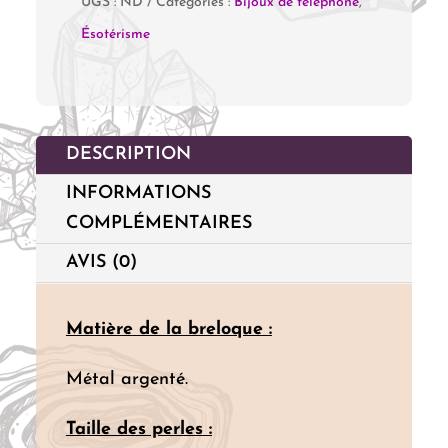
UGS :
ND
Catégories :
Bijoux de téléphone
,
"Jaspe
Ésotérisme
Paysage"
DESCRIPTION
INFORMATIONS
COMPLÉMENTAIRES
AVIS (0)
Matière
de la breloque :
Métal argenté.
Taille des perles
: