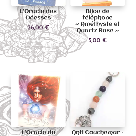
L’Oracle des
Bijou de
Déesses
téléphone
« Améthyste et
26,00
€
Quartz Rose »
5,00
€
Ajouter au panier
Ce
Choix des options
produit
a
plusieu
variati
Les
options
peuven
être
choisies
sur
L’Oracle du
Anti Cauchemar –
la