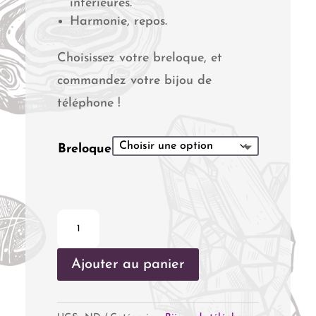
intérieures.
Harmonie, repos.
Choisissez votre breloque, et
commandez votre bijou de
téléphone !
Breloque
quantité
de
Ajouter au panier
Bijou
de
téléphone