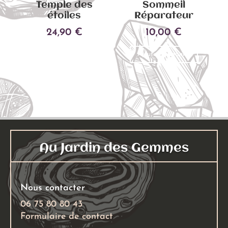
Temple des
Sommeil
page
étoiles
Réparateur
du
24,90
€
10,00
€
produit
Ajouter au panier
Ajouter au panier
Au Jardin des Gemmes
Nous contacter
06 75 80 80 43
Formulaire de contact