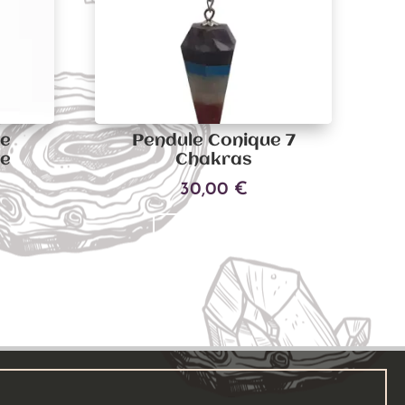
ue
Pendule Conique 7
te
Chakras
30,00
€
Ajouter au panier