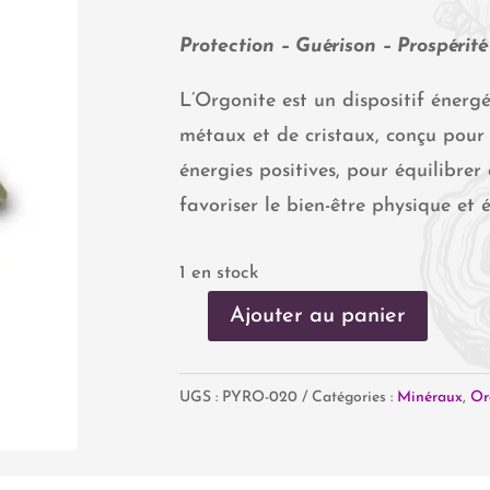
Protection – Guérison – Prospérité
L’Orgonite est un dispositif énergé
métaux et de cristaux, conçu pour 
énergies positives, pour équilibre
favoriser le bien-être physique et 
1 en stock
Ajouter au panier
quantité
de
UGS :
PYRO-020
Catégories :
Minéraux
,
Or
Mini
Orgonite
Péridot