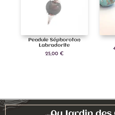
Pendule Séphoroton
Labradorite
25,00
€
Ajouter au panier
Au Jardin de