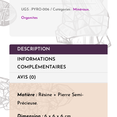
Orgonite
UGS :
PYRO-006
Catégories :
Minéraux
,
Fleur
Orgonites
de
vie
avec
Pentacle
DESCRIPTION
-
INFORMATIONS
Quartz
COMPLÉMENTAIRES
Rose
&
AVIS (0)
Cristal
de
Matière :
Résine + Pierre Semi-
Roche
Précieuse.
Dimension :
6 x 6 x 6 cm.