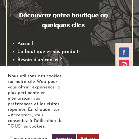
Découvrez notre boutique en
quelques clics
Accueil
La boutique et nos produits
Besoin d’un conseil?
Qui sommes nous?
Mentions légales
Nous utilisons des cookies
sur notre site Web pour
Conditions générales de ventes
vous offrir l'expérience la
Politiques de retours
plus pertinente en
mémorisant vos
Politique de confidentialité
préférences et les visites
répétées. En cliquant sur
«Accepter», vous
Copyright
Au Jardin des Gemmes
– Boutique de lithothérapie
consentez à l'utilisation de
TOUS les cookies.
– Bien-être –
Tous droits réservés
Cookie paramètre
Accepter
Refuser