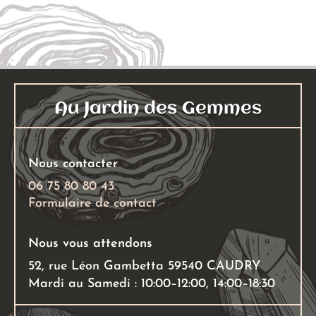
variati
4,00
Les
options
peuven
être
choisies
Au Jardin des Gemmes
sur
la
page
Nous contacter
du
06 75 80 80 43
produit
Formulaire de contact
Nous vous attendons
52, rue Léon Gambetta 59540 CAUDRY
Mardi au Samedi : 10:00–12:00, 14:00–18:30