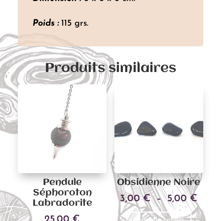
Poids :
115 grs.
Produits similaires
Pendule
Obsidienne Noire
Séphoroton
Plag
3,00
€
–
5,00
€
Labradorite
Ce
de
25,00
€
Choix des options