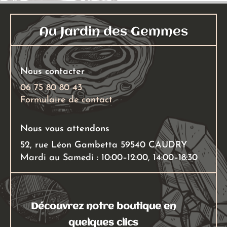
options
options
peuvent
peuven
Au Jardin des Gemmes
être
être
choisies
choisies
sur
sur
Nous contacter
la
la
page
page
06 75 80 80 43
Formulaire de contact
du
du
produit
produit
Nous vous attendons
52, rue Léon Gambetta 59540 CAUDRY
Mardi au Samedi : 10:00–12:00, 14:00–18:30
Découvrez notre boutique en
quelques clics