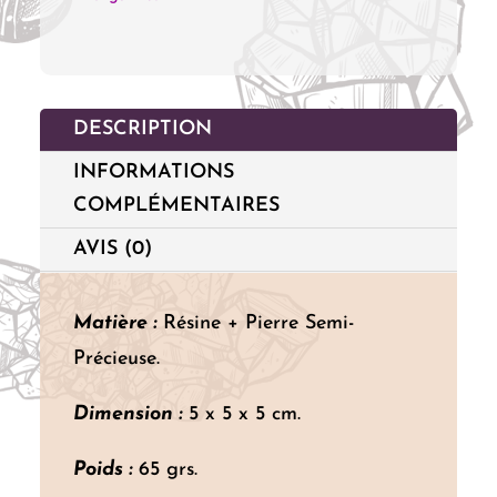
de
Vie
-
DESCRIPTION
Améthyste
INFORMATIONS
&
COMPLÉMENTAIRES
Quartz
Rose
AVIS (0)
Matière :
Résine + Pierre Semi-
Précieuse.
Dimension :
5 x 5 x 5 cm.
Poids :
65 grs.