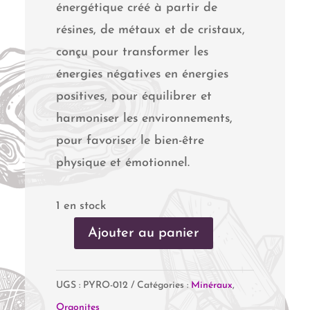
énergétique créé à partir de
résines, de métaux et de cristaux,
conçu pour transformer les
énergies négatives en énergies
positives, pour équilibrer et
harmoniser les environnements,
pour favoriser le bien-être
physique et émotionnel.
1 en stock
Ajouter au panier
quantité
de
UGS :
PYRO-012
Catégories :
Minéraux
,
Orgonite
Orgonites
Fleur