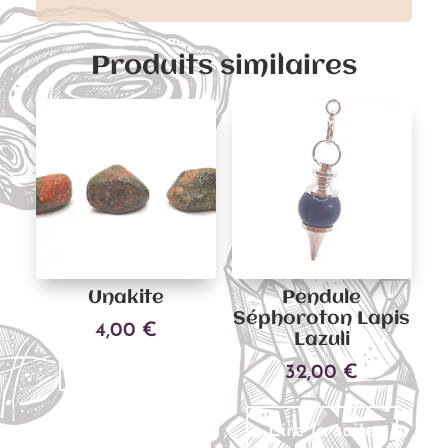
Produits similaires
Unakite
Pendule
Séphoroton Lapis
4,00
€
Lazuli
32,00
€
Ajouter au panier
Lire la suite