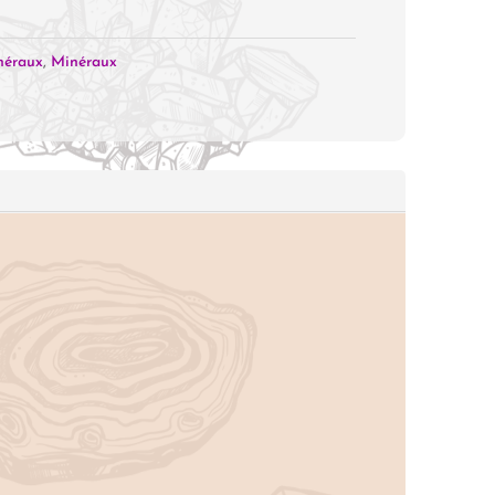
néraux
,
Minéraux