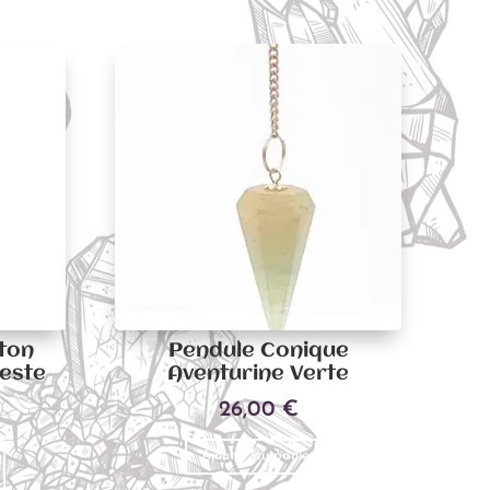
ton
Pendule Conique
leste
Aventurine Verte
26,00
€
Ajouter au panier