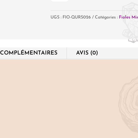
Fiole
UGS :
FIO-QURS026
Catégories :
Fioles Mi
Quartz
Rose
 COMPLÉMENTAIRES
AVIS (0)