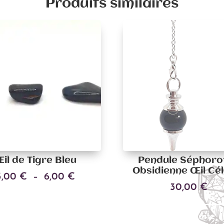
Produits similaires
il de Tigre Bleu
Pendule Séphoro
Obsidienne Œil Cé
Plage
3,00
€
–
6,00
€
30,00
€
Ce
de
Choix des options
produit
prix :
a
3,00 €
Lire la suite