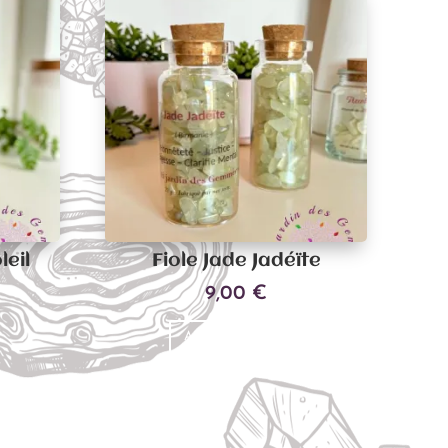
leil
Fiole Jade Jadéïte
9,00
€
Ajouter au panier