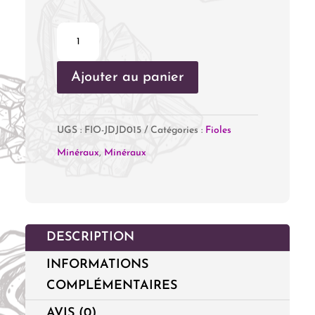
quantité
de
Ajouter au panier
Fiole
Jade
Jadéïte
UGS :
FIO-JDJD015
Catégories :
Fioles
Minéraux
,
Minéraux
DESCRIPTION
INFORMATIONS
COMPLÉMENTAIRES
AVIS (0)