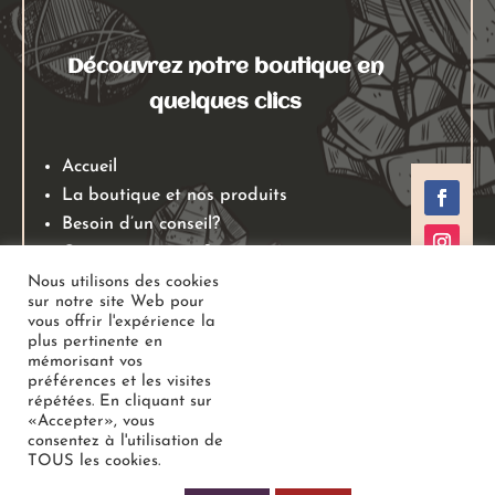
Découvrez notre boutique en
quelques clics
Accueil
La boutique et nos produits
Besoin d’un conseil?
Qui sommes nous?
Mentions légales
Nous utilisons des cookies
sur notre site Web pour
Conditions générales de ventes
vous offrir l'expérience la
Politiques de retours
plus pertinente en
mémorisant vos
Politique de confidentialité
préférences et les visites
répétées. En cliquant sur
«Accepter», vous
Copyright
Au Jardin des Gemmes
– Boutique de lithothérapie
consentez à l'utilisation de
TOUS les cookies.
– Bien-être –
Tous droits réservés