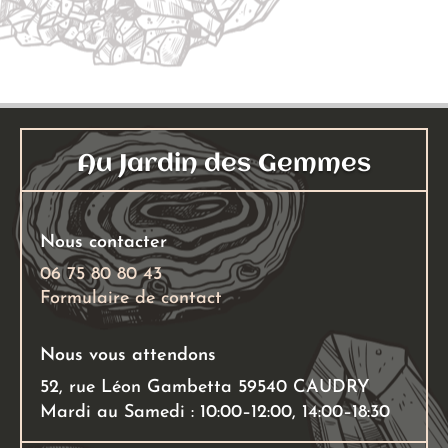
a
4,00 €
a
3,00
plusieurs
à
plusieu
à
variations.
14,00 €
variati
5,00
Les
Les
options
options
peuvent
peuven
Au Jardin des Gemmes
être
être
choisies
choisies
sur
sur
Nous contacter
la
la
page
page
06 75 80 80 43
Formulaire de contact
du
du
produit
produit
Nous vous attendons
52, rue Léon Gambetta 59540 CAUDRY
Mardi au Samedi : 10:00–12:00, 14:00–18:30