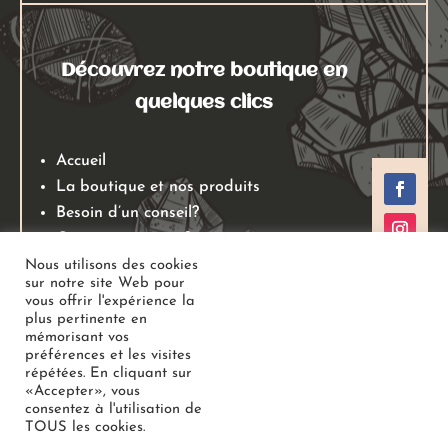
Découvrez notre boutique en
quelques clics
Accueil
La boutique et nos produits
Besoin d’un conseil?
Qui sommes nous?
Mentions légales
Nous utilisons des cookies
sur notre site Web pour
Conditions générales de ventes
vous offrir l'expérience la
Politiques de retours
plus pertinente en
mémorisant vos
Politique de confidentialité
préférences et les visites
répétées. En cliquant sur
«Accepter», vous
Copyright
Au Jardin des Gemmes
– Boutique de lithothérapie
consentez à l'utilisation de
TOUS les cookies.
– Bien-être –
Tous droits réservés