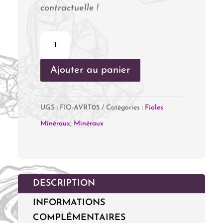
contractuelle !
quantité
de
Ajouter au panier
Fiole
Aventurine
Verte
UGS :
FIO-AVRT05
Catégories :
Fioles
Minéraux
,
Minéraux
DESCRIPTION
INFORMATIONS
COMPLÉMENTAIRES