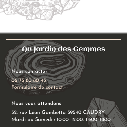
a
2,00 €
a
3,00
plusieurs
à
plusieu
à
variations.
3,00 €
variati
5,00
Les
Les
options
options
peuvent
peuven
Au Jardin des Gemmes
être
être
choisies
choisies
sur
sur
Nous contacter
la
la
page
page
06 75 80 80 43
Formulaire de contact
du
du
produit
produit
Nous vous attendons
52, rue Léon Gambetta 59540 CAUDRY
Mardi au Samedi : 10:00–12:00, 14:00–18:30