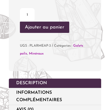
quantité
de
Ajouter au panier
Obsidienne
Larme
d'Apache
UGS :
PLARMEAP-3
Catégories :
Galets
polis
,
Minéraux
DESCRIPTION
INFORMATIONS
COMPLÉMENTAIRES
AVIS (0)