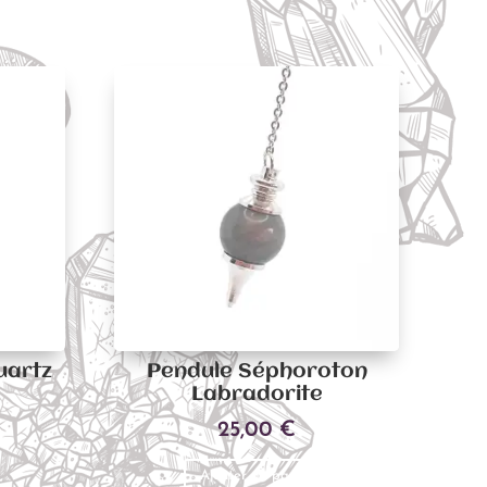
uartz
Pendule Séphoroton
Labradorite
25,00
€
Ajouter au panier