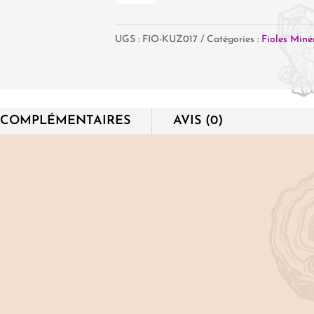
Fiole
UGS :
FIO-KUZ017
Catégories :
Fioles Miné
Kunzite
 COMPLÉMENTAIRES
AVIS (0)