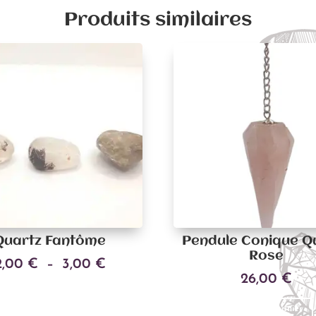
Produits similaires
Quartz Fantôme
Pendule Conique Q
Rose
Plage
2,00
€
–
3,00
€
26,00
€
Ce
de
Choix des options
produit
prix :
Ajouter au panier