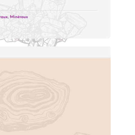
raux
,
Minéraux