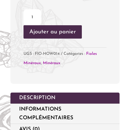
quantité
de
Ajouter au panier
Fiole
Howlite
UGS :
FIO-HOW014
Catégories :
Fioles
Minéraux
,
Minéraux
DESCRIPTION
INFORMATIONS
COMPLÉMENTAIRES
AVIS (0)