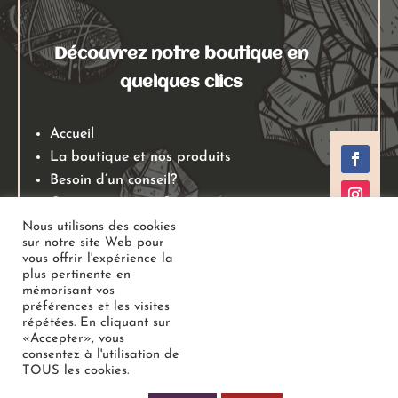
Découvrez notre boutique en
quelques clics
Accueil
La boutique et nos produits
Besoin d’un conseil?
Qui sommes nous?
Mentions légales
Nous utilisons des cookies
sur notre site Web pour
Conditions générales de ventes
vous offrir l'expérience la
Politiques de retours
plus pertinente en
mémorisant vos
Politique de confidentialité
préférences et les visites
répétées. En cliquant sur
«Accepter», vous
Copyright
Au Jardin des Gemmes
– Boutique de lithothérapie
consentez à l'utilisation de
TOUS les cookies.
– Bien-être –
Tous droits réservés