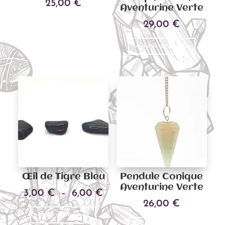
25,00
€
Aventurine Verte
29,00
€
Ajouter au panier
Ajouter au panier
Œil de Tigre Bleu
Pendule Conique
Aventurine Verte
Plage
3,00
€
–
6,00
€
26,00
€
Ce
de
Choix des options
produit
prix :