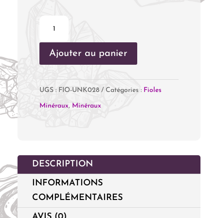
quantité
de
Ajouter au panier
Fiole
Unakite
UGS :
FIO-UNK028
Catégories :
Fioles
Minéraux
,
Minéraux
DESCRIPTION
INFORMATIONS
COMPLÉMENTAIRES
AVIS (0)