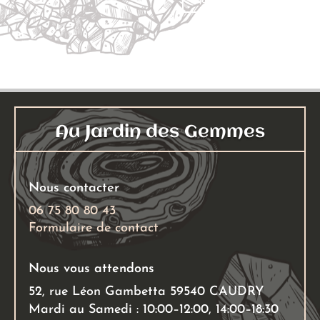
Ajouter au panier
a
3,00 €
plusieurs
à
variations.
6,00 €
Les
options
peuvent
être
Au Jardin des Gemmes
choisies
sur
la
Nous contacter
page
06 75 80 80 43
du
Formulaire de contact
produit
Nous vous attendons
52, rue Léon Gambetta 59540 CAUDRY
Mardi au Samedi : 10:00–12:00, 14:00–18:30