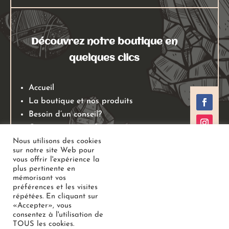
Découvrez notre boutique en
quelques clics
Accueil
La boutique et nos produits
Besoin d’un conseil?
Qui sommes nous?
Mentions légales
Nous utilisons des cookies
sur notre site Web pour
Conditions générales de ventes
vous offrir l'expérience la
Politiques de retours
plus pertinente en
mémorisant vos
Politique de confidentialité
préférences et les visites
répétées. En cliquant sur
«Accepter», vous
Copyright
Au Jardin des Gemmes
– Boutique de lithothérapie
consentez à l'utilisation de
TOUS les cookies.