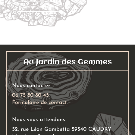
a
4,00
Ajouter au panier
plusieu
à
variati
14,0
Les
options
peuven
être
choisies
Au Jardin des Gemmes
sur
la
page
Nous contacter
du
06 75 80 80 43
produit
Formulaire de contact
Nous vous attendons
52, rue Léon Gambetta 59540 CAUDRY