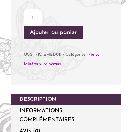
quantité
de
Ajouter au panier
Fiole
Emeraude
UGS :
FIO-EMED011
Catégories :
Fioles
Minéraux
,
Minéraux
DESCRIPTION
INFORMATIONS
COMPLÉMENTAIRES
AVIS (0)