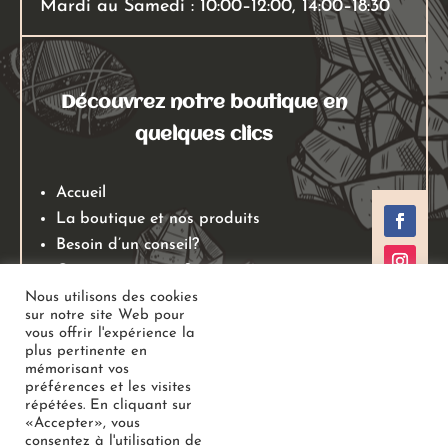
Mardi au Samedi : 10:00–12:00, 14:00–18:30
Découvrez notre boutique en
quelques clics
Accueil
La boutique et nos produits
Besoin d’un conseil?
Qui sommes nous?
Mentions légales
Nous utilisons des cookies
sur notre site Web pour
Conditions générales de ventes
vous offrir l'expérience la
Politiques de retours
plus pertinente en
mémorisant vos
Politique de confidentialité
préférences et les visites
répétées. En cliquant sur
«Accepter», vous
Copyright
Au Jardin des Gemmes
– Boutique de lithothérapie
consentez à l'utilisation de