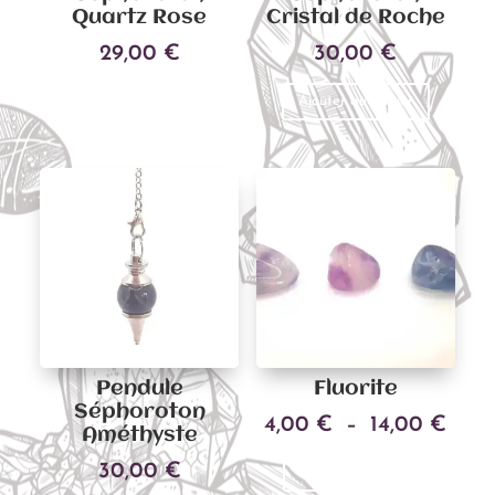
Quartz Rose
Cristal de Roche
29,00
€
30,00
€
Ajouter au panier
Ajouter au panier
Pendule
Fluorite
Séphoroton
Plag
4,00
€
–
14,00
€
Améthyste
Ce
de
30,00
€
Choix des options
produit
prix 