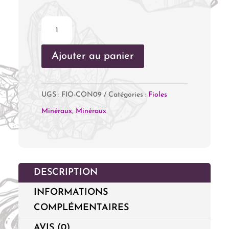
quantité
de
Ajouter au panier
Fiole
Cornaline
UGS :
FIO-CON09
Catégories :
Fioles
Minéraux
,
Minéraux
DESCRIPTION
INFORMATIONS
COMPLÉMENTAIRES
AVIS (0)