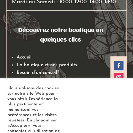
Mardi au Samedi : 10:00–12:00, 14:00–18:30
Découvrez notre boutique en
quelques clics
Accueil
La boutique et nos produits
Besoin d’un conseil?
Qui sommes nous?
Mentions légales
Nous utilisons des cookies
sur notre site Web pour
Conditions générales de ventes
vous offrir l'expérience la
Politiques de retours
plus pertinente en
mémorisant vos
Politique de confidentialité
préférences et les visites
répétées. En cliquant sur
«Accepter», vous
Copyright
Au Jardin des Gemmes
– Boutique de lithothérapie
consentez à l'utilisation de