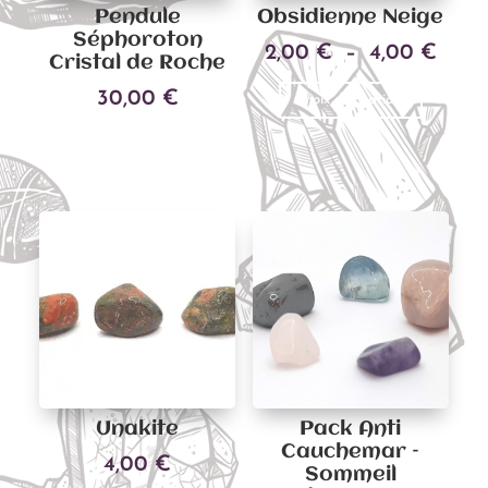
Pendule
Obsidienne Neige
Séphoroton
Plag
2,00
€
–
4,00
€
Cristal de Roche
Ce
de
30,00
€
Choix des options
produit
prix :
a
2,00
Ajouter au panier
plusieu
à
variati
4,00
Les
options
peuven
être
choisies
sur
la
page
Unakite
Pack Anti
du
Cauchemar –
4,00
€
Sommeil
produit