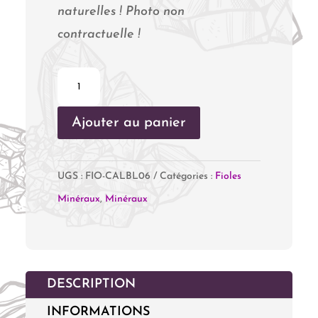
naturelles ! Photo non
contractuelle !
quantité
de
Ajouter au panier
Fiole
Calcédoine
Bleue
UGS :
FIO-CALBL06
Catégories :
Fioles
Minéraux
,
Minéraux
DESCRIPTION
INFORMATIONS