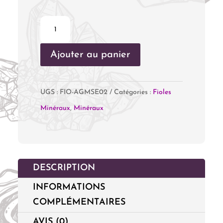
quantité
de
Ajouter au panier
Fiole
Agate
Mousse
UGS :
FIO-AGMSE02
Catégories :
Fioles
Minéraux
,
Minéraux
DESCRIPTION
INFORMATIONS
COMPLÉMENTAIRES
AVIS (0)