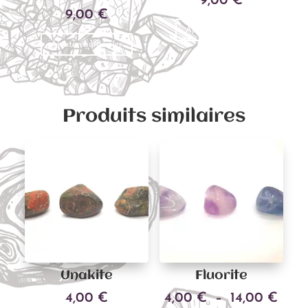
9,00
€
9,00
€
Ajouter au panier
Ajouter au panier
Produits similaires
Unakite
Fluorite
Plag
4,00
€
4,00
€
–
14,00
€