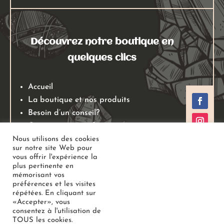
Découvrez notre boutique en
quelques clics
Accueil
La boutique et nos produits
Besoin d’un conseil?
Qui sommes nous?
Mentions légales
Nous utilisons des cookies
sur notre site Web pour
Conditions générales de ventes
vous offrir l'expérience la
Politiques de retours
plus pertinente en
mémorisant vos
Politique de confidentialité
préférences et les visites
répétées. En cliquant sur
«Accepter», vous
Copyright
Au Jardin des Gemmes
– Boutique de lithothérapie
consentez à l'utilisation de
TOUS les cookies.