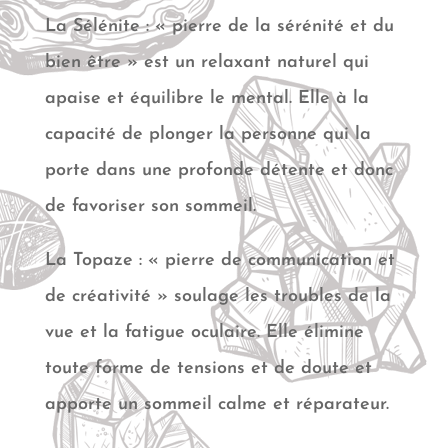
La Sélénite : « pierre de la sérénité et du
bien être » est un relaxant naturel qui
apaise et équilibre le mental. Elle à la
capacité de plonger la personne qui la
porte dans une profonde détente et donc
de favoriser son sommeil.
La Topaze : « pierre de communication et
de créativité » soulage les troubles de la
vue et la fatigue oculaire. Elle élimine
toute forme de tensions et de doute et
apporte un sommeil calme et réparateur.