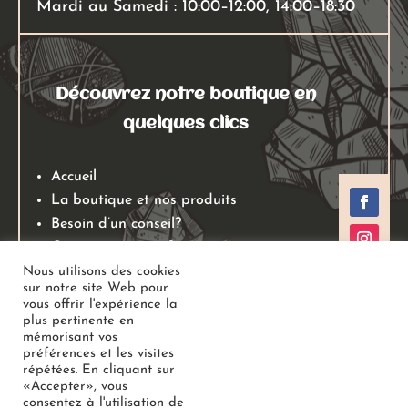
Mardi au Samedi : 10:00–12:00, 14:00–18:30
Découvrez notre boutique en
quelques clics
Accueil
La boutique et nos produits
Besoin d’un conseil?
Qui sommes nous?
Mentions légales
Nous utilisons des cookies
sur notre site Web pour
Conditions générales de ventes
vous offrir l'expérience la
Politiques de retours
plus pertinente en
mémorisant vos
Politique de confidentialité
préférences et les visites
répétées. En cliquant sur
«Accepter», vous
Copyright
Au Jardin des Gemmes
– Boutique de lithothérapie
consentez à l'utilisation de