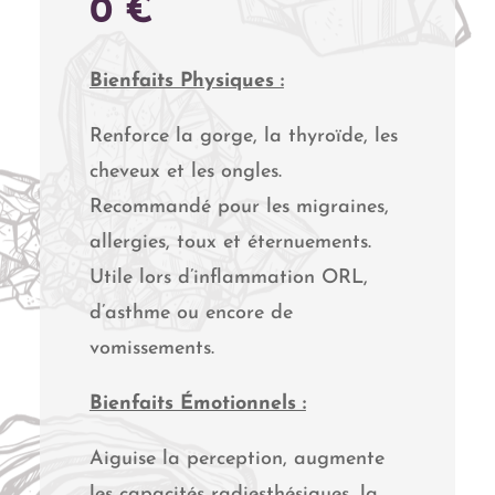
PLAGE
0
€
DE
PRIX :
Bienfaits Physiques :
19,00 €
Renforce la gorge, la thyroïde, les
À
cheveux et les ongles.
25,00 €
Recommandé pour les migraines,
allergies, toux et éternuements.
Utile lors d’inflammation ORL,
d’asthme ou encore de
vomissements.
Bienfaits Émotionnels :
Aiguise la perception, augmente
les capacités radiesthésiques, la