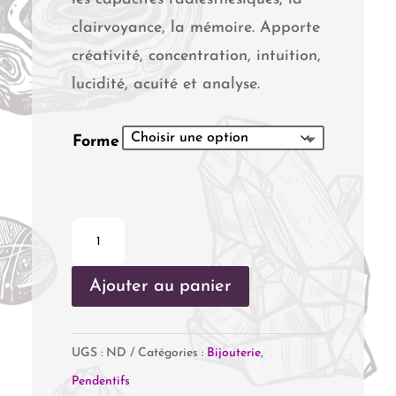
clairvoyance, la mémoire. Apporte
créativité, concentration, intuition,
lucidité, acuité et analyse.
Forme
quantité
de
Ajouter au panier
Pendentif
Lapis
Lazuli
UGS :
ND
Catégories :
Bijouterie
,
Pendentifs