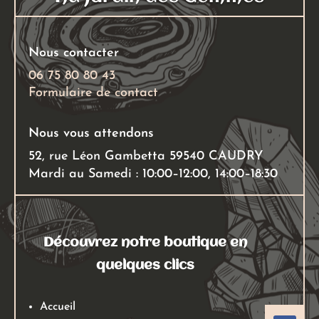
la
page
du
Nous contacter
produit
06 75 80 80 43
Formulaire de contact
Nous vous attendons
52, rue Léon Gambetta 59540 CAUDRY
Mardi au Samedi : 10:00–12:00, 14:00–18:30
Découvrez notre boutique en
quelques clics
Accueil