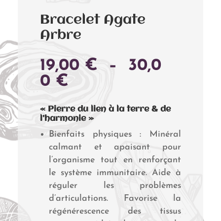
Bracelet Agate
Arbre
19,00
€
–
30,0
PLAGE
0
€
DE
PRIX :
« Pierre du lien à la terre & de
l’harmonie »
19,00 €
Bienfaits physiques : Minéral
À
calmant et apaisant pour
30,00 €
l’organisme tout en renforçant
le système immunitaire. Aide à
réguler les problèmes
d’articulations. Favorise la
régénérescence des tissus