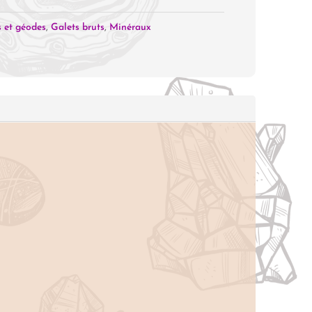
 et géodes
,
Galets bruts
,
Minéraux