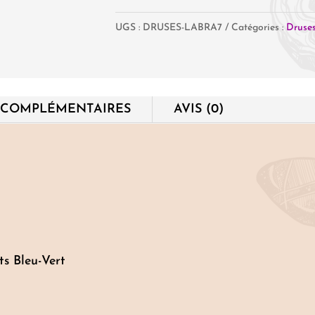
Mini
UGS :
DRUSES-LABRA7
Catégories :
Druses
druses
de
Labradorite
 COMPLÉMENTAIRES
AVIS (0)
ts Bleu-Vert