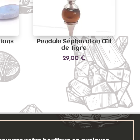
tions
Pendule Séphoroton Œil
de Tigre
29,00
€
Ajouter au panier