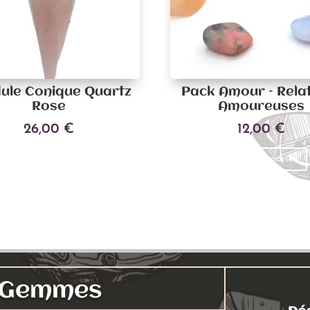
ule Conique Quartz
Pack Amour – Rela
Rose
Amoureuses
26,00
€
12,00
€
Ajouter au panier
Ajouter au panier
s Gemmes