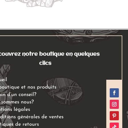
a
plusieurs
variations.
Les
options
peuvent
être
choisies
ouvrez notre boutique en quelques
sur
clics
la
page
ueil
du
boutique et nos produits
produit
in d’un conseil?
 sommes nous?
tions légales
ditions générales de ventes
tiques de retours