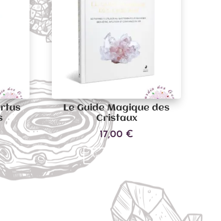
ertus
Le Guide Magique des
s
Cristaux
17,00
€
Ajouter au panier