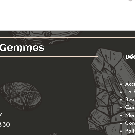
s Gemmes
Déc
Acc
La 
Beso
Qui
Men
Y
Con
8:30
Poli