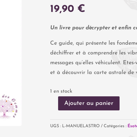
19,90
€
Un livre pour décrypter et enfin 
Ce guide, qui présente les fondeme
déchiffrer et à comprendre les vibr
messages qu’elles véhiculent. Etes
et à découvrir la carte astrale de
1 en stock
Ajouter au panier
quantité
de
UGS :
L-MANUELASTRO
Catégories :
Ésot
Le