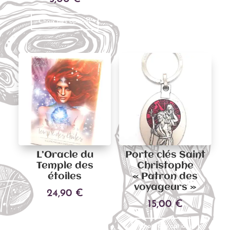
Ajouter au panier
Ce
Choix des options
produit
a
plusieurs
variations.
Les
options
peuvent
être
choisies
sur
L’Oracle du
Porte clés Saint
la
Temple des
Christophe
page
étoiles
« Patron des
du
voyageurs »
24,90
€
produit
15,00
€
Ajouter au panier
Ce
Choix des options