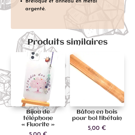
Breloque et anneau en métal
argenté.
Produits similaires
Bijou de
Bâton en bois
téléphone
pour bol tibétain
« Fluorite »
5,00
€
5,00
€