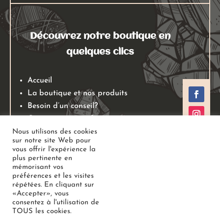
Découvrez notre boutique en
quelques clics
Accueil
La boutique et nos produits
Besoin d’un conseil?
Qui sommes nous?
Mentions légales
Nous utilisons des cookies
sur notre site Web pour
Conditions générales de ventes
vous offrir l'expérience la
Politiques de retours
plus pertinente en
mémorisant vos
Politique de confidentialité
préférences et les visites
répétées. En cliquant sur
«Accepter», vous
Copyright
Au Jardin des Gemmes
– Boutique de lithothérapie
consentez à l'utilisation de
TOUS les cookies.
– Bien-être –
Tous droits réservés