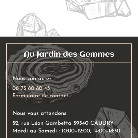
produit
a
plusieu
variati
Les
options
peuven
Au Jardin des Gemmes
être
choisies
sur
Nous contacter
la
page
06 75 80 80 43
Formulaire de contact
du
produit
Nous vous attendons
52, rue Léon Gambetta 59540 CAUDRY
Mardi au Samedi : 10:00–12:00, 14:00–18:30