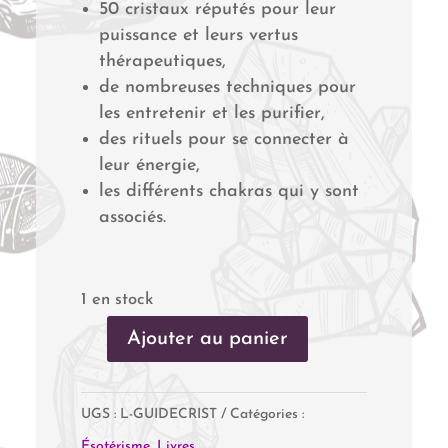
50 cristaux réputés pour leur
puissance et leurs vertus
thérapeutiques,
de nombreuses techniques pour
les entretenir et les purifier,
des rituels pour se connecter à
leur énergie,
les différents chakras qui y sont
associés.
1 en stock
Ajouter au panier
quantité
de
UGS :
L-GUIDECRIST
Catégories :
Le
Ésotérisme
,
Livres