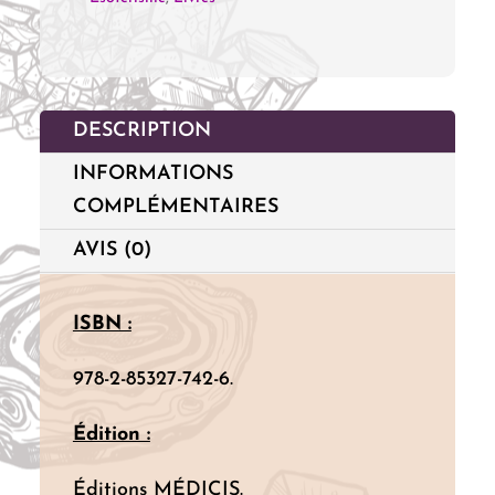
Guide
Magique
des
Cristaux
DESCRIPTION
INFORMATIONS
COMPLÉMENTAIRES
AVIS (0)
ISBN :
978-2-85327-742-6.
Édition :
Éditions MÉDICIS.