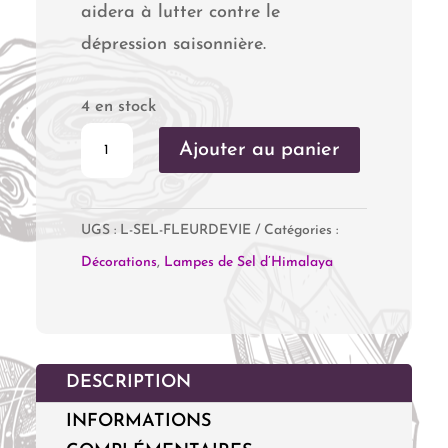
aidera à lutter contre le
dépression saisonnière.
4 en stock
quantité
Ajouter au panier
de
Lampe
UGS :
L-SEL-FLEURDEVIE
Catégories :
de
Décorations
,
Lampes de Sel d’Himalaya
Sel
de
l'Himalaya
"Fleur
DESCRIPTION
de
INFORMATIONS
Vie"