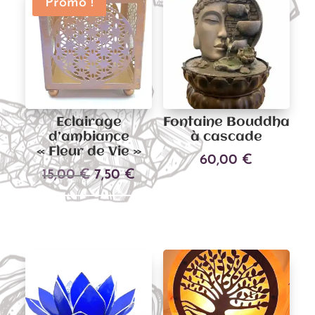
Promo !
Eclairage
Fontaine Bouddha
d’ambiance
à cascade
« Fleur de Vie »
60,00
€
Le
Le
15,00
€
7,50
€
Ajouter au panier
prix
prix
Ajouter au panier
initial
actuel
était :
est :
15,00 €.
7,50 €.