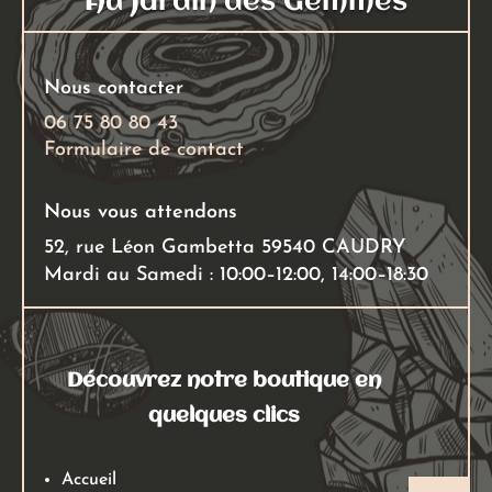
Au Jardin des Gemmes
la
page
du
Nous contacter
produit
06 75 80 80 43
Formulaire de contact
Nous vous attendons
52, rue Léon Gambetta 59540 CAUDRY
Mardi au Samedi : 10:00–12:00, 14:00–18:30
Découvrez notre boutique en
quelques clics
Accueil