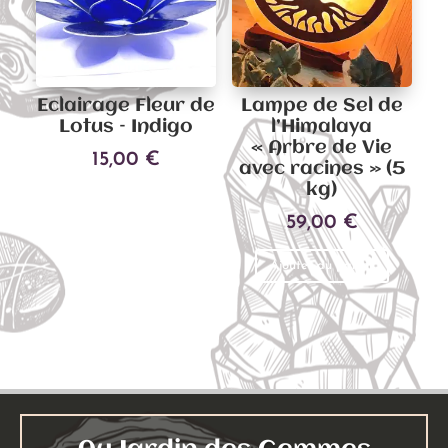
Eclairage Fleur de
Lampe de Sel de
Lotus – Indigo
l’Himalaya
« Arbre de Vie
15,00
€
avec racines » (5
Ce
kg)
Choix des options
produit
59,00
€
a
plusieurs
Ajouter au panier
variations.
Les
options
peuvent
être
choisies
sur