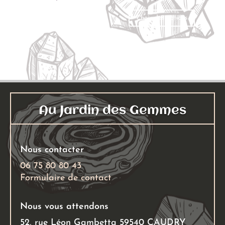
Ce
Ajouter au panier
Choix des options
produit
a
plusieu
variati
Les
options
peuven
Au Jardin des Gemmes
être
choisies
sur
Nous contacter
la
page
06 75 80 80 43
Formulaire de contact
du
produit
Nous vous attendons
52, rue Léon Gambetta 59540 CAUDRY