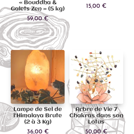
« Bouddha &
15,00
€
Galets Zen » (5 kg)
Ce
59,00
€
Choix des options
produit
a
Ajouter au panier
plusieu
variati
Les
options
peuven
être
choisies
sur
la
page
Lampe de Sel de
Arbre de Vie 7
du
l’Himalaya Brute
Chakras dans son
(2 à 3 Kg)
Lotus
produit
36,00
€
50,00
€