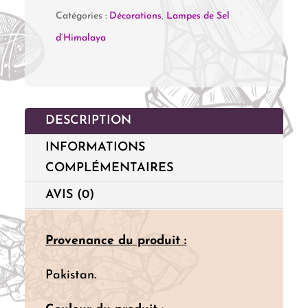
Catégories :
Décorations
,
Lampes de Sel
Sel
d’Himalaya
de
l'Himalaya
"Bouddha
&
DESCRIPTION
Mandala"
INFORMATIONS
(5
COMPLÉMENTAIRES
kg)
AVIS (0)
Provenance du produit :
Pakistan.