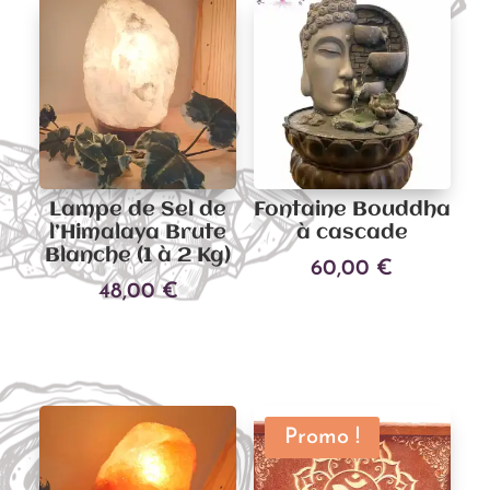
Lampe de Sel de
Fontaine Bouddha
l’Himalaya Brute
à cascade
Blanche (1 à 2 Kg)
60,00
€
48,00
€
Ajouter au panier
Ajouter au panier
Promo !