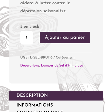
aidera à lutter contre le
dépression saisonnière.
5 en stock
quantité
Ajouter au panier
de
Lampe
UGS :
L-SEL-BRUT-3
Catégories :
de
Décorations
,
Lampes de Sel d’Himalaya
Sel
de
l'Himalaya
Brute
DESCRIPTION
(2
INFORMATIONS
à