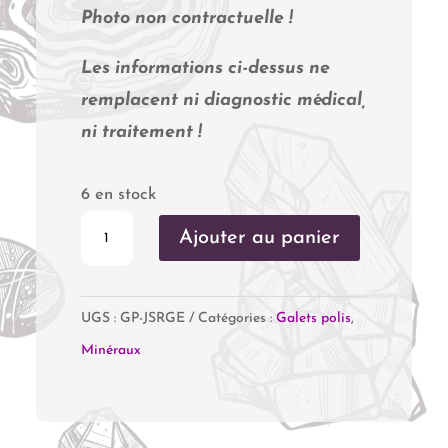
Photo non contractuelle !
Les informations ci-dessus ne
remplacent ni diagnostic médical,
ni traitement !
6 en stock
quantité
Ajouter au panier
de
Jaspe
UGS :
GP-JSRGE
Catégories :
Galets polis
,
Rouge
Minéraux