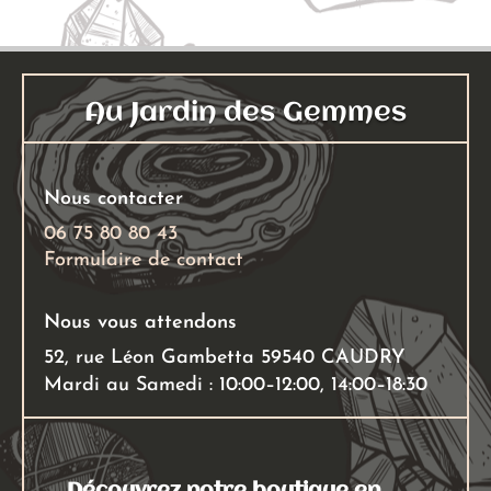
variati
Les
Les
options
options
peuvent
peuven
être
Au Jardin des Gemmes
être
choisies
choisies
sur
sur
la
Nous contacter
la
page
page
06 75 80 80 43
du
Formulaire de contact
du
produit
produit
Nous vous attendons
52, rue Léon Gambetta 59540 CAUDRY
Mardi au Samedi : 10:00–12:00, 14:00–18:30