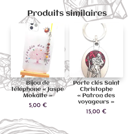
Produits similaires
Bijou de
Porte clés Saint
téléphone « Jaspe
Christophe
Mokaïte »
« Patron des
voyageurs »
5,00
€
15,00
€
Ce
Choix des options
Ce
produit
Choix des options
produit
a